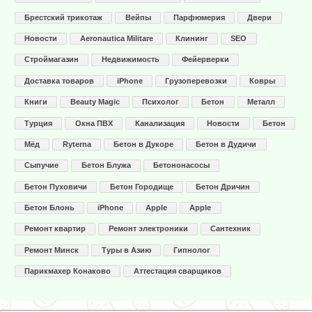
Брестский трикотаж
Вейпы
Парфюмерия
Двери
Новости
Aeronautica Militare
Клининг
SEO
Строймагазин
Недвижимость
Фейерверки
Доставка товаров
iPhone
Грузоперевозки
Ковры
Книги
Beauty Magic
Психолог
Бетон
Металл
Турция
Окна ПВХ
Канализация
Новости
Бетон
Мёд
Ryterna
Бетон в Дукоре
Бетон в Дудичи
Сыпучие
Бетон Блужа
Бетононасосы
Бетон Пуховичи
Бетон Городище
Бетон Дричин
Бетон Блонь
iPhone
Apple
Apple
Ремонт квартир
Ремонт электроники
Сантехник
Ремонт Минск
Туры в Азию
Гипнолог
Парикмахер Конаково
Аттестация сварщиков