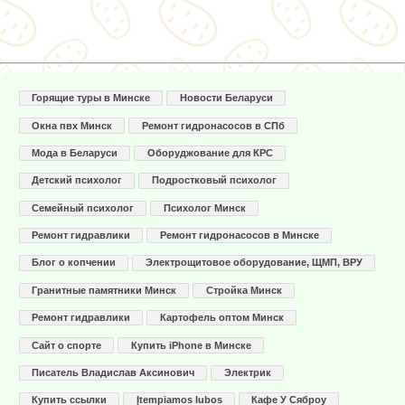
Горящие туры в Минске
Новости Беларуси
Окна пвх Минск
Ремонт гидронасосов в СПб
Мода в Беларуси
Оборуджование для КРС
Детский психолог
Подростковый психолог
Семейный психолог
Психолог Минск
Ремонт гидравлики
Ремонт гидронасосов в Минске
Блог о копчении
Электрощитовое оборудование, ЩМП, ВРУ
Гранитные памятники Минск
Стройка Минск
Ремонт гидравлики
Картофель оптом Минск
Сайт о спорте
Купить iPhone в Минске
Писатель Владислав Аксинович
Электрик
Купить ссылки
Įtempiamos lubos
Кафе У Сяброу